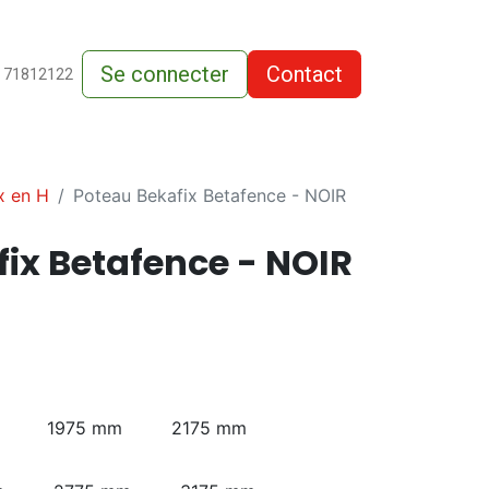
Se connecter
Contact
de-vente
 71812122
x en H
Poteau Bekafix Betafence - NOIR
ix Betafence - NOIR
1975 mm
2175 mm