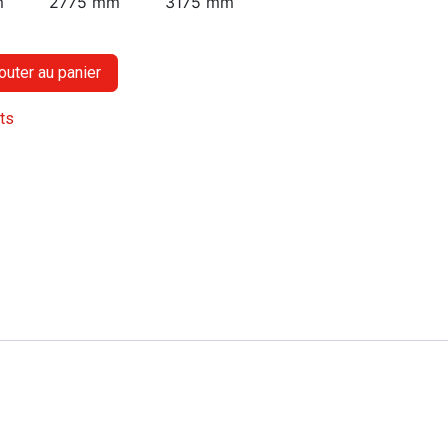
m
2775 mm
3175 mm
outer au panier
its