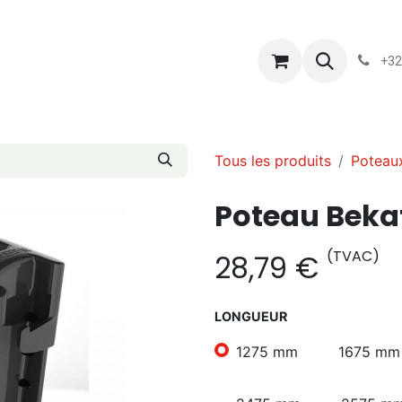
s
Blog
Chassart
Évènements
Conditions-generales-
+32
Tous les produits
Poteau
Poteau Bekaf
(TVAC)
28,79
€
LONGUEUR
1275 mm
1675 mm