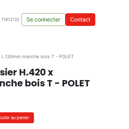
Se connecter
Contact
de-vente
 71812122
 x L.130mm manche bois T - POLET
sier H.420 x
che bois T - POLET
outer au panier