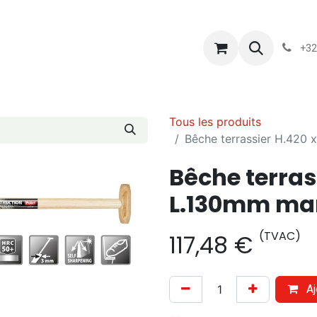
s
Blog
Chassart
Évènements
Conditions-generales-
+32
Tous les produits
Bêche terrassier H.420
Bêche terras
L.130mm man
(TVAC)
117,48
€
Aj