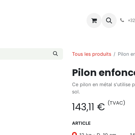
s
Blog
Chassart
Évènements
Conditions-generales-
+32
Tous les produits
Pilon e
Pilon enfonc
Ce pilon en métal s'utilise 
sol.
(TVAC)
143,11
€
ARTICLE
12 kg - D. 10 cm
14