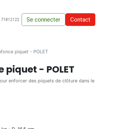
Se connecter
Contact
de-vente
 71812122
nfonce piquet - POLET
e piquet - POLET
pour enforcer des piquets de clôture dans le
 kg - D. 16,5 cm