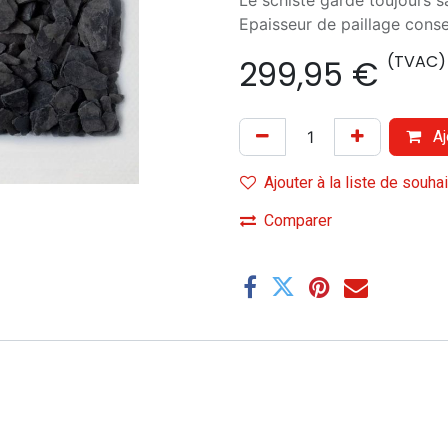
Le schiste garde toujours sa
Epaisseur de paillage cons
(TVAC)
299,95
€
Aj
Ajouter à la liste de souha
Comparer