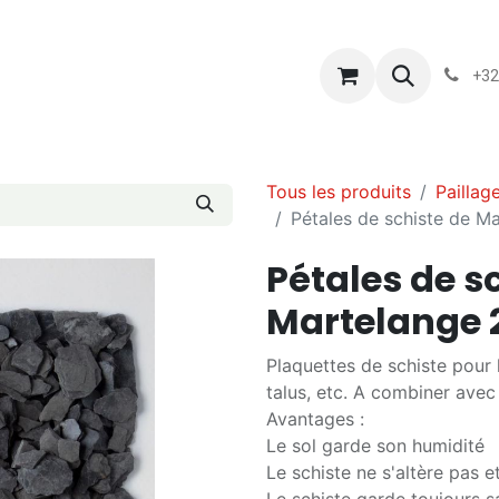
s
Blog
Chassart
Évènements
Conditions-generales-
+32
Tous les produits
Paillag
Pétales de schiste de 
Pétales de s
Martelange 
Plaquettes de schiste pour 
talus, etc. A combiner avec 
Avantages :
Le sol garde son humidité
Le schiste ne s'altère pas