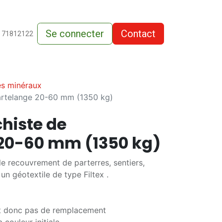
Se connecter
Contact
de-vente
 71812122
es minéraux
Martelange 20-60 mm (1350 kg)
chiste de
20-60 mm (1350 kg)
le recouvrement de parterres, sentiers,
un géotextile de type Filtex .
 et donc pas de remplacement