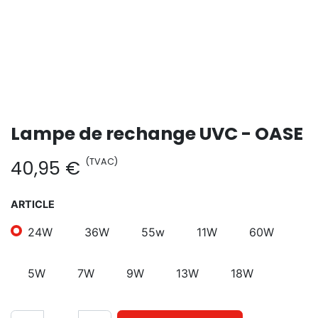
Lampe de rechange UVC - OASE
(TVAC)
40,95
€
ARTICLE
24W
36W
55w
11W
60W
5W
7W
9W
13W
18W