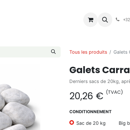
s
Blog
Chassart
Évènements
Conditions-generales-
+32
Tous les produits
Galets 
Galets Carra
Derniers sacs de 20kg, ap
(TVAC)
20,26
€
CONDITIONNEMENT
Sac de 20 kg
Big 