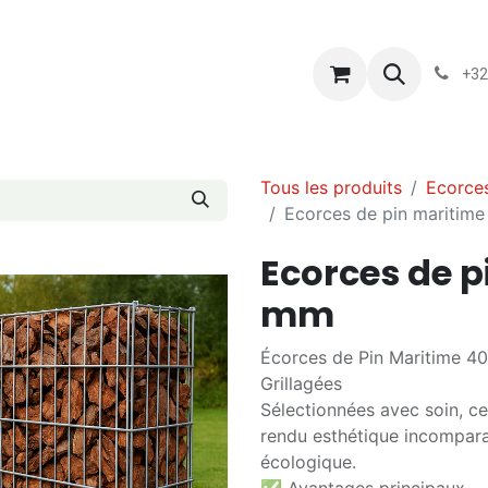
s
Blog
Chassart
Évènements
Conditions-generales-
+32
Tous les produits
Ecorces
Ecorces de pin maritim
Ecorces de p
mm
Écorces de Pin Maritime 4
Grillagées
Sélectionnées avec soin, ce
rendu esthétique incomparab
écologique.