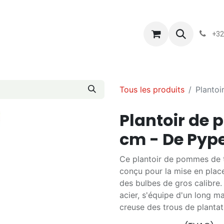
s
Blog
Chassart
Évènements
Conditions-generales-
+32
Tous les produits
Plantoi
Plantoir de 
cm - De Pyp
Ce plantoir de pommes de 
conçu pour la mise en plac
des bulbes de gros calibre
acier, s'équipe d'un long m
creuse des trous de plantat