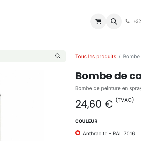
s
Blog
Chassart
Évènements
Conditions-generales-
+32
Tous les produits
Bombe 
Bombe de co
Bombe de peinture en spray
(TVAC)
24,60
€
COULEUR
Anthracite - RAL 7016