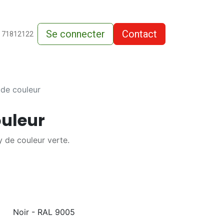
Se connecter
Contact
de-vente
 71812122
de couleur
uleur
 de couleur verte.
Noir - RAL 9005