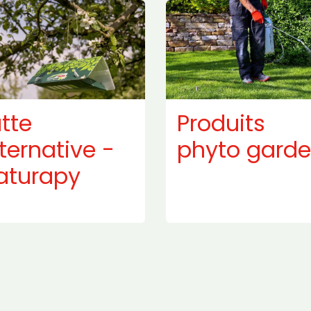
utte
Produits
ternative -
phyto gard
aturapy