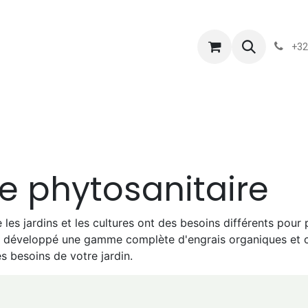
s
Blog
Chassart
Évènements
Conditions-generales-
+32
te phytosanitaire
s jardins et les cultures ont des besoins différents pour p
s développé une gamme complète d'engrais organiques et ch
es besoins de votre jardin.