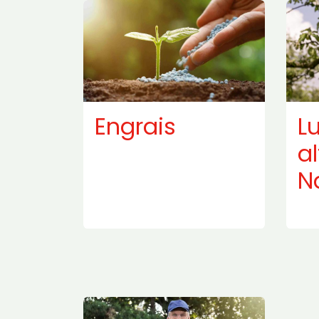
Engrais
L
al
N