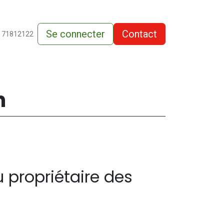
Se connecter
Contact
de-vente
 71812122
n
u propriétaire des