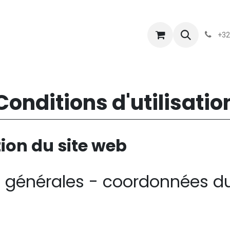
s
Blog
Chassart
Évènements
Conditions-generales-
+32
Conditions d'utilisatio
tion du site web
ion générales - coordonnées d